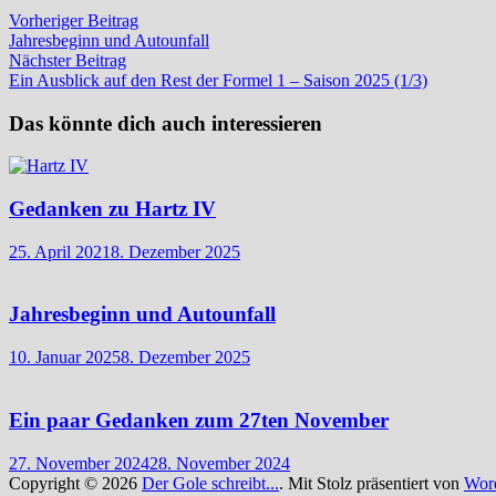
Beitragsnavigation
Vorheriger
Vorheriger Beitrag
Beitrag:
Jahresbeginn und Autounfall
Nächster
Nächster Beitrag
Beitrag:
Ein Ausblick auf den Rest der Formel 1 – Saison 2025 (1/3)
Das könnte dich auch interessieren
Gedanken zu Hartz IV
25. April 2021
8. Dezember 2025
Jahresbeginn und Autounfall
10. Januar 2025
8. Dezember 2025
Ein paar Gedanken zum 27ten November
27. November 2024
28. November 2024
Copyright © 2026
Der Gole schreibt...
. Mit Stolz präsentiert von
Wor