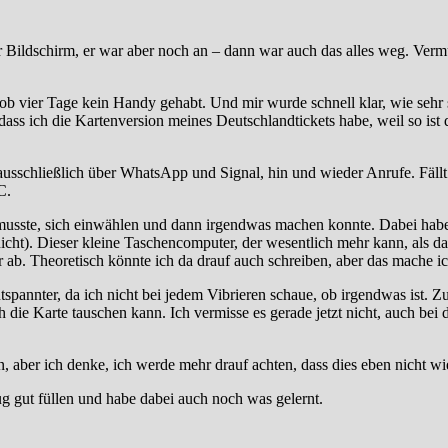
Bildschirm, er war aber noch an – dann war auch das alles weg. Verm
rob vier Tage kein Handy gehabt. Und mir wurde schnell klar, wie sehr 
, dass ich die Kartenversion meines Deutschlandtickets habe, weil so is
usschließlich über WhatsApp und Signal, hin und wieder Anrufe. Fällt
C.
musste, sich einwählen und dann irgendwas machen konnte. Dabei habe i
nicht). Dieser kleine Taschencomputer, der wesentlich mehr kann, als da
r ab. Theoretisch könnte ich da drauf auch schreiben, aber das mache 
ntspannter, da ich nicht bei jedem Vibrieren schaue, ob irgendwas ist.
 die Karte tauschen kann. Ich vermisse es gerade jetzt nicht, auch bei 
in, aber ich denke, ich werde mehr drauf achten, dass dies eben nicht
g gut füllen und habe dabei auch noch was gelernt.