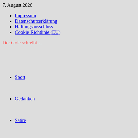
Zum
7. August 2026
Inhalt
Impressum
springen
Datenschutzerklärung
Haftungsausschluss
Cookie-Richtlinie (EU)
Der Gole schreibt…
Sport
Gedanken
Satire