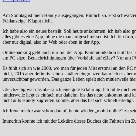
Am Sonntag ist mein Handy ausgegangen. Einfach so. Erst schwarzer 
Fehlanzeige. Klappt nicht.
Ich habe also ein neues bestellt. Soll heute ankommen, ich hab also g
alles gibt es eine App, ohne die man aufgeschmissen ist. Ich bin froh
aber nur digital, also im Web oder eben in der App.
Onlinebanking geht auch nur mit der App. Kommunikation läuft fast a
am PC sitze. Benachrichtigungen über Verkäufe auf eBay? Nur am P
Es fühlt sich an wie 2000, wo man für jeden Mist erstmal an den PC 
nicht, 2015 aber definitiv schon – näher eingrenzen kann ich es aber 
unverzichtbar geworden. Das ganze Leben spielt sich mittlerweile hie
Gleichzeitig war das aber auch eine gute Erfahrung. Ich fühle mich e
mittlerweile liegt es einfach nur daheim, bis das neue ankommt und ich
nicht aufs Handy zugreifen konnte, aber das hat sich schnell erledigt.
Ich freue mich zwar schon darauf, heute wieder „mobil online“ zu se
Immerhin konnte ich mit der Lektüre dieses Buches die Fahrten im Zu