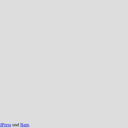
dPress
und
Bam
.