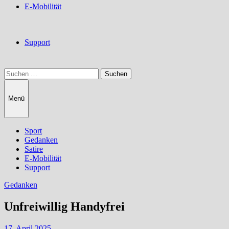
E-Mobilität
Support
Suchen
nach:
Menü
Sport
Gedanken
Satire
E-Mobilität
Support
Gedanken
Unfreiwillig Handyfrei
17. April 2025